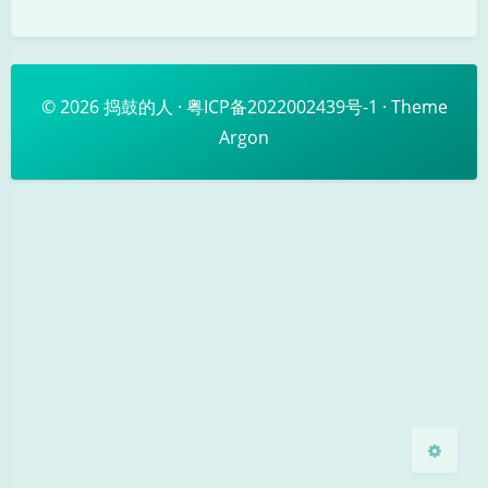
© 2026
捣鼓的人
·
粤ICP备2022002439号-1
· Theme
Argon
暗黑模式
Sans Serif
Serif
浅阴影
深阴影
关闭
日落
暗化
灰度