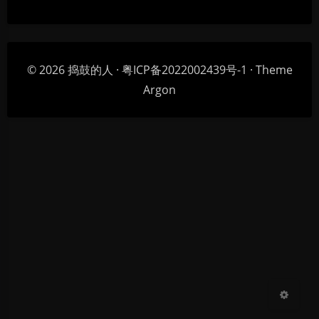
© 2026
捣鼓的人
·
粤ICP备2022002439号-1
· Theme
Argon
暗黑模式
Sans Serif
Serif
浅阴影
深阴影
关闭
日落
暗化
灰度