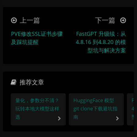
|´・ω・)ノ
ヾ(≧∇≦*)ゝ
(☆ω☆)
（╯‵□′）╯︵┴─┴
￣﹃￣
(/ω＼)
上一篇
下一篇
∠( ᐛ 」∠)＿
(๑•̀ㅁ•́ฅ)
→_→
PVE修改SSL证书步骤
FastGPT 升级续：从
୧(๑•̀⌄•́๑)૭
٩(ˊᗜˋ*)و
(ノ°ο°)ノ
及踩坑提醒
4.8.16 到4.8.20 的模
(´இ皿இ｀)
⌇●﹏●⌇
(ฅ´ω`ฅ)
型坑与解决方案
(╯°A°)╯︵○○○
φ(￣∇￣o)
ヾ(´･ ･｀｡)ノ"
( ง ᵒ̌皿ᵒ̌)ง⁼³₌₃
(ó﹏ò｡)
Σ(っ °Д °;)っ
( ,,´･ω･)ﾉ"(´っω･｀｡)
推荐文章
╮(╯▽╰)╭
o(*////▽////*)q
＞﹏＜
暗黑模式
( ๑´•ω•) "(ㆆᴗㆆ)
量化，参数分不清？
HuggingFace 模型
F
Sans Serif
Serif
玩转本地大模型这样
git clone下载避坑指
4.
选
南
型
浅阴影
深阴影
关闭
日落
暗化
灰度