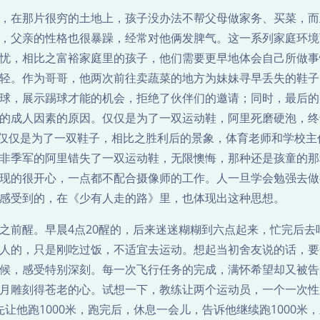
，在那片很穷的土地上，孩子没办法不帮父母做家务、买菜，而
，父亲的性格也很暴躁，经常对他俩发脾气。这一系列家庭环境
忧，相比之富裕家庭里的孩子，他们需要更早地体会自己所做事
轻。作为哥哥，他两次前往卖蔬菜的地方为妹妹寻早丢失的鞋子
球，展示踢球才能的机会，拒绝了伙伴们的邀请；同时，最后的
的成人因素的原因。仅仅是为了一双运动鞋，阿里死磨硬泡，终
。仅仅是为了一双鞋子，相比之胜利后的景象，体育老师和学校主
非季军的阿里错失了一双运动鞋，无限懊悔，那种还是孩童的那
现的很开心，一点都不配合摄像师的工作。人一旦学会勉强去做
感受到的，在《少有人走的路》里，也体现出这种思想。
之前醒。早晨4点20醒的，后来迷迷糊糊到六点起来，忙完后去
人的，只是刚吃过饭，不适宜去运动。想起当初舍友说的话，要
候，感受特别深刻。每一次飞行任务的完成，满怀希望却又被告
月雕刻得苍老的心。试想一下，教练让两个运动员，一个一次性
，先让他跑1000米，跑完后，休息一会儿，告诉他继续跑1000米