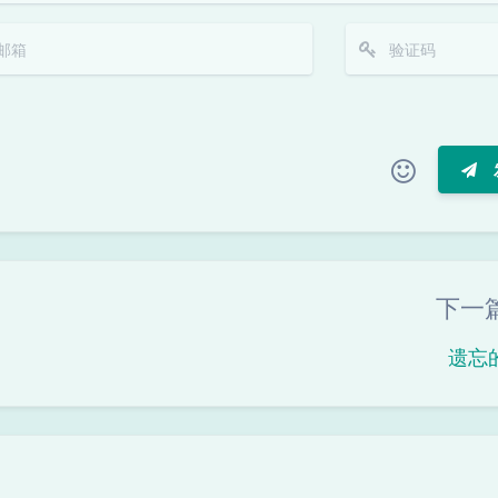
|´・ω・)ノ
ヾ(≧∇≦*)ゝ
(☆ω☆)
（╯‵□′）╯︵┴─┴
￣﹃￣
(/ω＼)
∠( ᐛ 」∠)＿
下一
(๑•̀ㅁ•́ฅ)
→_→
୧(๑•̀⌄•́๑)૭
٩(ˊᗜˋ*)و
(ノ°ο°)ノ
遗忘
(´இ皿இ｀)
⌇●﹏●⌇
(ฅ´ω`ฅ)
(╯°A°)╯︵○○○
φ(￣∇￣o)
ヾ(´･ ･｀｡)ノ"
( ง ᵒ̌皿ᵒ̌)ง⁼³₌₃
(ó﹏ò｡)
Σ(っ °Д °;)っ
( ,,´･ω･)ﾉ"(´っω･｀｡)
╮(╯▽╰)╭
o(*////▽////*)q
＞﹏＜
( ๑´•ω•) "(ㆆᴗㆆ)