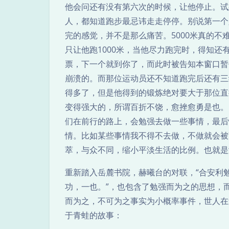
他会问还有没有第六次的时候，让他停止。试
人，都知道跑步最忌讳走走停停。别说第一个人
完的感觉，并不是那么痛苦。5000米真的
只让他跑1000米，当他尽力跑完时，得知
票，下一个就到你了，而此时被告知本窗口暂
崩溃的。而那位运动员还不知道跑完后还有三
得多了，但是他得到的锻炼绝对要大于那位直
变得强大的，所谓百折不饶，愈挫愈勇是也。
们在前行的路上，会勉强去做一些事情，最后
情。比如某些事情我不得不去做，不做就会被
萃，与众不同，缩小平淡生活的比例。也就是
重新踏入岳麓书院，赫曦台的对联，“合安利
功，一也。”，也包含了勉强而为之的思想，
而为之，不可为之事实为小概率事件，世人在
于青蛙的故事：