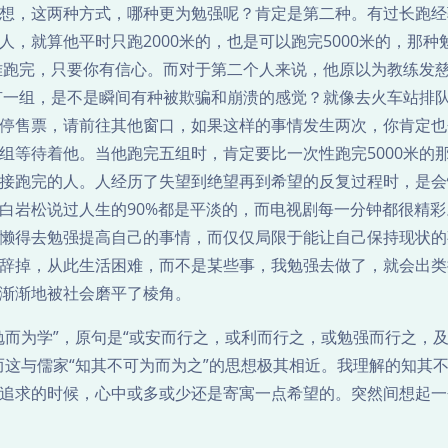
想，这两种方式，哪种更为勉强呢？肯定是第二种。有过长跑经
，就算他平时只跑2000米的，也是可以跑完5000米的，那种
不难跑完，只要你有信心。而对于第二个人来说，他原以为教练发
还有一组，是不是瞬间有种被欺骗和崩溃的感觉？就像去火车站排
停售票，请前往其他窗口，如果这样的事情发生两次，你肯定也
组等待着他。当他跑完五组时，肯定要比一次性跑完5000米的
接跑完的人。人经历了失望到绝望再到希望的反复过程时，是会
白岩松说过人生的90%都是平淡的，而电视剧每一分钟都很精彩
懒得去勉强提高自己的事情，而仅仅局限于能让自己保持现状的
辞掉，从此生活困难，而不是某些事，我勉强去做了，就会出类
渐渐地被社会磨平了棱角。
勉而为学”，原句是“或安而行之，或利而行之，或勉强而行之，
而这与儒家“知其不可为而为之”的思想极其相近。我理解的知其
追求的时候，心中或多或少还是寄寓一点希望的。突然间想起一