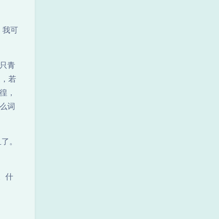
，我可
只青
反，若
徨，
么词
血了。
。什