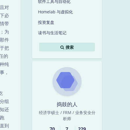
软件工具与自动化
且对
Homelab 与虚拟化
下必
投资复盘
情带
；为
读书与生活笔记
那件
搜索
于把
任的
种纯
事，
吃
分组
捣鼓的人
知还
经济学硕士 / FRM / 业务安全分
跑
析师
，直到
70
7
229