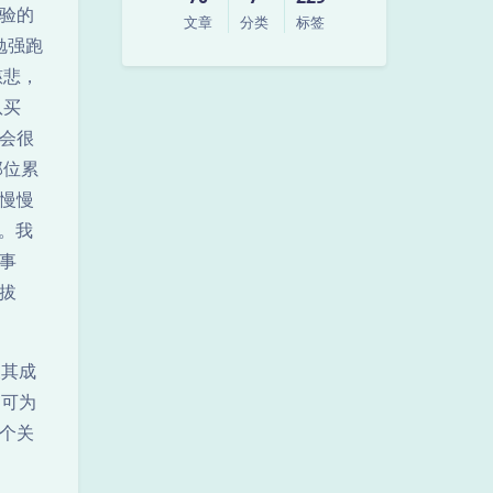
验的
文章
分类
标签
勉强跑
慈悲，
队买
会很
那位累
慢慢
。我
事
拔
及其成
不可为
个关