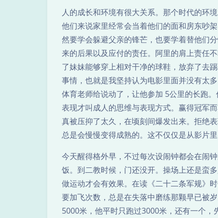
人的成长和环境有很大关系。那个时代的环境
他们来说家里经常会当着他们的面和房东吵架
然要学会躲避父亲的锋芒，也要学着替他们分
来的后果以及应付的责任。阿里的肩上责任不
了妹妹能够穿上相对干净的球鞋，放弃了去踢
事情，也就是我坚持认为电影里面并没有太多
体育老师给说动了，让他参加 5公里的长跑
表现才叫成人的思维与表现方式。赢得冠军而
真被压抑了太久，在顷刻间爆发出来。拒绝表
总是会慢慢变得成熟的。这不仅仅是从影片里
今天醒得格外早，不过每次设闹钟都会在闹钟
饭。到二教时候，门还没开。操场上还是蛮多
做运动才会有效果。在读《二十二条军规》时
要加飞次数，总是在失落中磨练那颗早已被岁
5000米，他平时只跑过3000米，还有一个