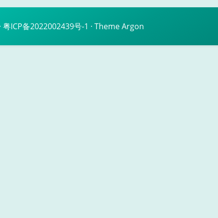
·
粤ICP备2022002439号-1
· Theme
Argon