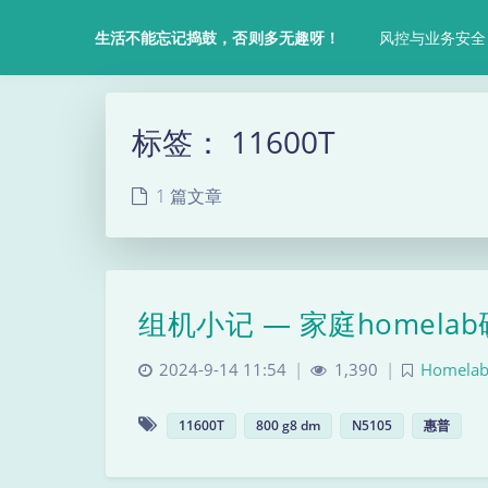
风控与业务安全
生活不能忘记捣鼓，否则多无趣呀！
标签：
11600T
1 篇文章
组机小记 — 家庭homela
2024-9-14 11:54
|
1,390
|
Homel
11600T
800 g8 dm
N5105
惠普