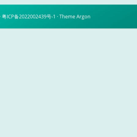
·
粤ICP备2022002439号-1
· Theme
Argon