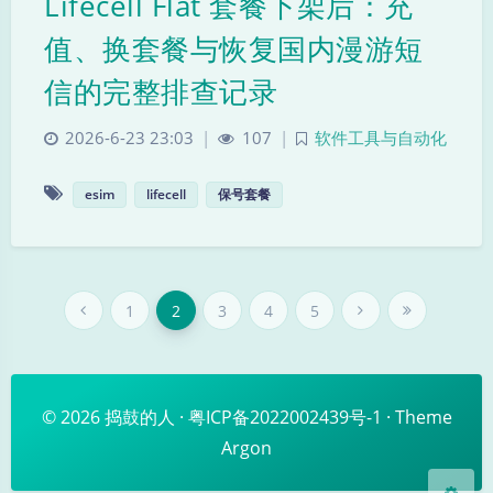
Lifecell Flat 套餐下架后：充
值、换套餐与恢复国内漫游短
信的完整排查记录
2026-6-23 23:03
|
107
|
软件工具与自动化
esim
lifecell
保号套餐
暗黑模式
Sans Serif
Serif
1
2
3
4
5
浅阴影
深阴影
关闭
日落
暗化
灰度
© 2026
捣鼓的人
·
粤ICP备2022002439号-1
· Theme
Argon