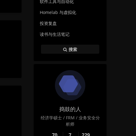
软件工具与自动化
Homelab 与虚拟化
投资复盘
读书与生活笔记
搜索
暗黑模式
捣鼓的人
经济学硕士 / FRM / 业务安全分
Sans Serif
Serif
析师
70
7
229
浅阴影
深阴影