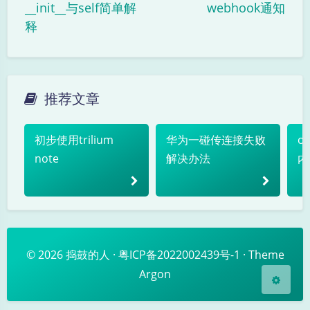
__init__与self简单解
webhook通知
(´இ皿இ｀)
⌇●﹏●⌇
(ฅ´ω`ฅ)
释
(╯°A°)╯︵○○○
φ(￣∇￣o)
ヾ(´･ ･｀｡)ノ"
( ง ᵒ̌皿ᵒ̌)ง⁼³₌₃
(ó﹏ò｡)
Σ(っ °Д °;)っ
( ,,´･ω･)ﾉ"(´っω･｀｡)
推荐文章
╮(╯▽╰)╭
o(*////▽////*)q
＞﹏＜
暗黑模式
( ๑´•ω•) "(ㆆᴗㆆ)
初步使用trilium
华为一碰传连接失败
o
Sans Serif
Serif
note
解决办法
内
浅阴影
深阴影
关闭
日落
暗化
灰度
© 2026
捣鼓的人
·
粤ICP备2022002439号-1
· Theme
Argon