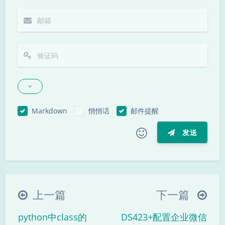
Markdown
悄悄话
邮件提醒
发送
|´・ω・)ノ
ヾ(≧∇≦*)ゝ
(☆ω☆)
（╯‵□′）╯︵┴─┴
￣﹃￣
(/ω＼)
上一篇
下一篇
∠( ᐛ 」∠)＿
(๑•̀ㅁ•́ฅ)
→_→
python中class的
DS423+配置企业微信
୧(๑•̀⌄•́๑)૭
٩(ˊᗜˋ*)و
(ノ°ο°)ノ