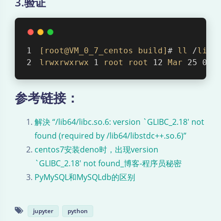
3.验证
[root@VM_0_7_centos build]
# 
ll
 /
lib6
lrwxrwxrwx
 1 
root
root
 12 
Mar
 25 09
:
参考链接：
解決 “/lib64/libc.so.6: version `GLIBC_2.18′ not
found (required by /lib64/libstdc++.so.6)”
centos7安装deno时，出现version
`GLIBC_2.18′ not found_博客-程序员秘密
PyMySQL和MySQLdb的区别
jupyter
python