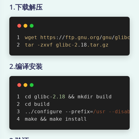
1.下载解压
wget
https
://
ftp
.gnu
.org
/
gnu
/
glibc
/
g
tar
-zxvf
glibc-2
.18
.tar
.gz
2.编译安装
cd glibc-
2.18
 && mkdir build
cd build
../configure --prefix=
/usr --disable
make && make install