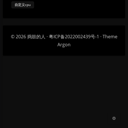
自定义cpu
© 2026
捣鼓的人
·
粤ICP备2022002439号-1
· Theme
Argon
暗黑模式
Sans Serif
Serif
浅阴影
深阴影
关闭
日落
暗化
灰度