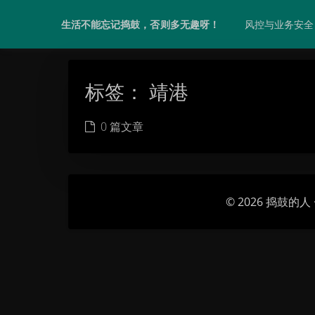
风控与业务安全
生活不能忘记捣鼓，否则多无趣呀！
标签：
靖港
0 篇文章
© 2026
捣鼓的人